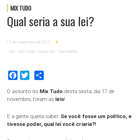
MIX TUDO
Qual seria a sua lei?
17 de novembro de 2017
leis
Mix Tudo
novas leis
Variedades
Facebook
Twitter
Compartilhar
O assunto do
Mix Tudo
desta sexta, dia 17 de
novembro, foram as
leis
!
E a gente queria saber:
Se você fosse um político, e
tivesse poder, qual lei você criaria?!