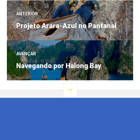
Navegação
ANTERIOR
Post
de
Projeto Arara-Azul no Pantanal
anterior:
Post
AVANÇAR
Próximo
Navegando por Halong Bay
post:
LATERAL