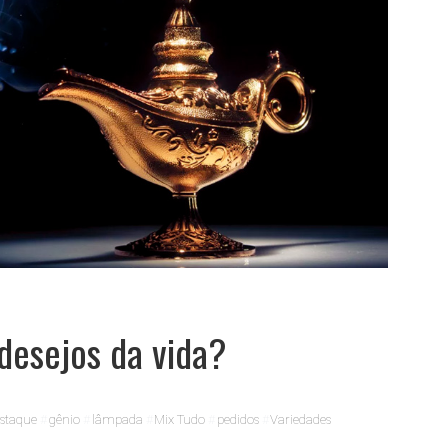
desejos da vida?
staque
gênio
lâmpada
Mix Tudo
pedidos
Variedades