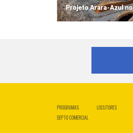
Próximo
Projeto Arara-Azul no
post:
PROGRAMAS
LOCUTORES
DEPTO COMERCIAL