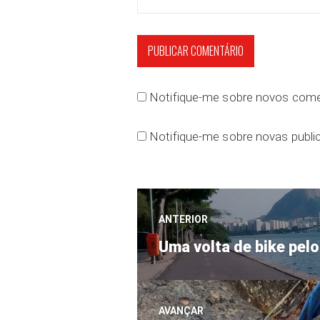
Notifique-me sobre novos comen
Notifique-me sobre novas public
Navegação
ANTERIOR
Post
de
Uma volta de bike pelo
anterior:
Post
AVANÇAR