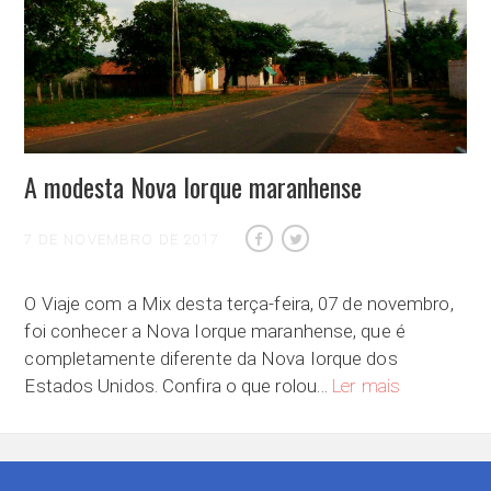
A modesta Nova Iorque maranhense
7 DE NOVEMBRO DE 2017
O Viaje com a Mix desta terça-feira, 07 de novembro,
foi conhecer a Nova Iorque maranhense, que é
completamente diferente da Nova Iorque dos
A modesta No
Estados Unidos. Confira o que rolou…
Ler mais